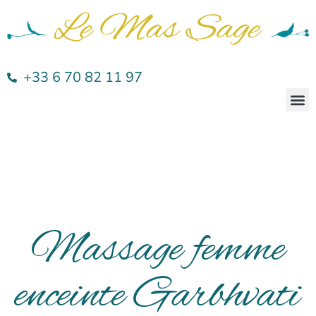
+33 6 70 82 11 97
Massage femme
enceinte Garbhvati