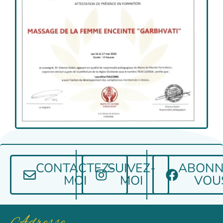
CONTACTEZ-
SUIVEZ-
ABONN
MOI
MOI
VOU